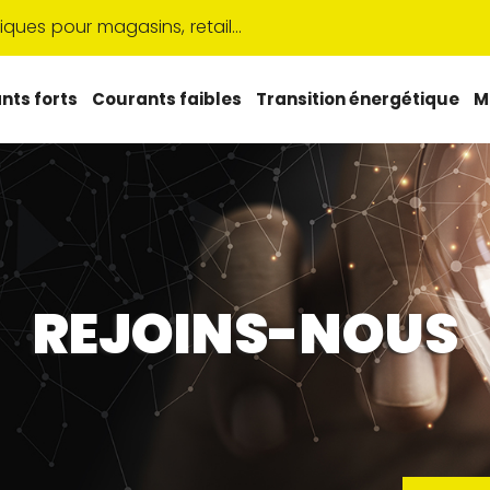
triques pour magasins, retail…
nts forts
Courants faibles
Transition énergétique
M
REJOINS-NOUS