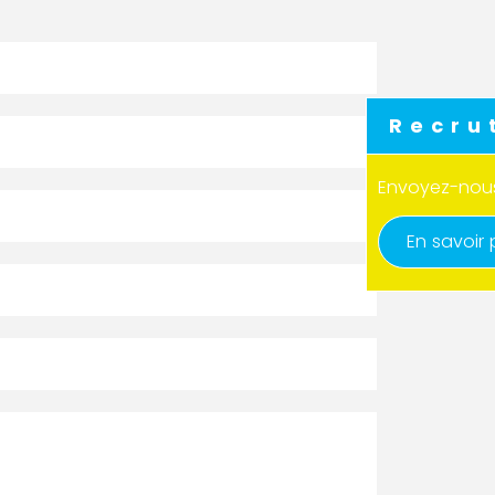
Recru
Envoyez-nous
En savoir 