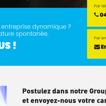
Par t
04
e entreprise dynamique ?
ature spontanée.
Par em
S !
E
Postulez dans notre Grou
et envoyez-nous votre ca